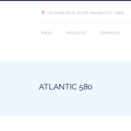
Via Trieste 66/b, 22076 Mozzate (CO) - Italia
INICIO
MODELOS
CONTACTO
ATLANTIC 580