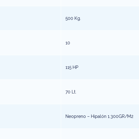
500 Kg.
10
115 HP
70 Lt.
Neopreno – Hipalón 1.300GR/M2